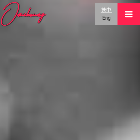
跳
繁中
到
Eng
內
容